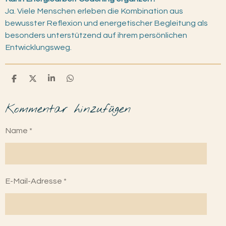
Ja. Viele Menschen erleben die Kombination aus
bewusster Reflexion und energetischer Begleitung als
besonders unterstützend auf ihrem persönlichen
Entwicklungsweg.
T
T
T
T
e
e
e
e
i
i
i
i
Kommentar hinzufügen
l
l
l
l
e
e
e
e
n
n
n
n
Name *
E-Mail-Adresse *