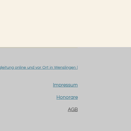
eitung online und vor Ort in Wenslingen |
Impressum
Honorare
AGB