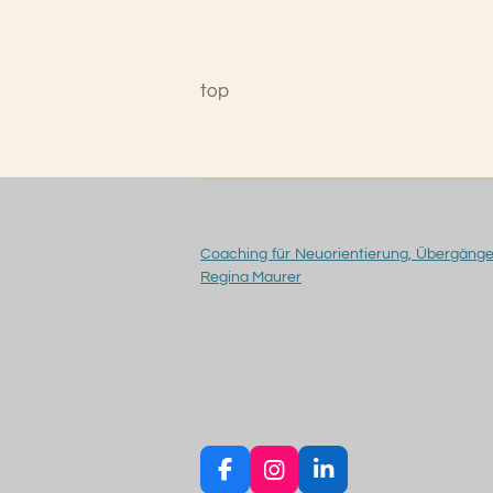
top
Coaching für Neuorientierung, Übergänge 
Regina Maurer
F
I
L