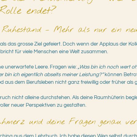
Rolle endet?
 Ruhestand – Mehr als nur ein neue
als das grosse Ziel gefeiert. Doch wenn der Applaus der Koll
t, bricht für viele Menschen eine Welt zusammen.
ine unerwartete Leere. Fragen wie:
„Was bin ich noch wert o
r bin ich eigentlich abseits meiner Leistung?“
können Betroff
aus dem Berufsleben nicht ganz freiwillig oder früher als 
h nicht alleine durchstehen. Als deine Raumhüterin beglei
oller neuer Perspektiven zu gestalten.
hmerz und deine Fragen genau ver
oaching aus dem Lehrbuch. Ich habe diesen Weg selbst durch