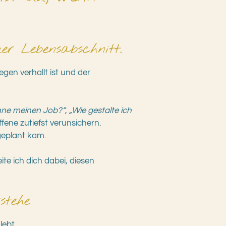
r Lebensabschnitt.
egen verhallt ist und der
hne meinen Job?“
,
„Wie gestalte ich
ene zutiefst verunsichern.
geplant kam.
te ich dich dabei, diesen
stehe
lebt.