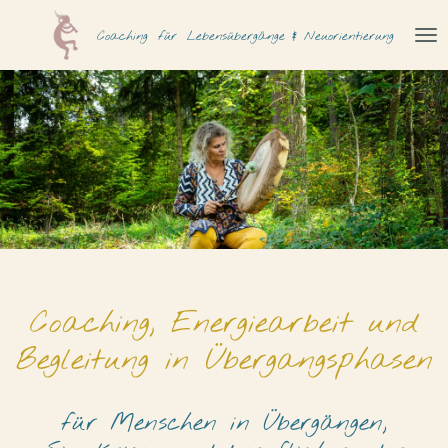
Zum
Coaching
für
Lebensübergänge & Neuorientierung
Hauptinhalt
springen
Coaching, Energiearbeit und
Begleitung in Übergangsphasen
für Menschen in Übergängen,