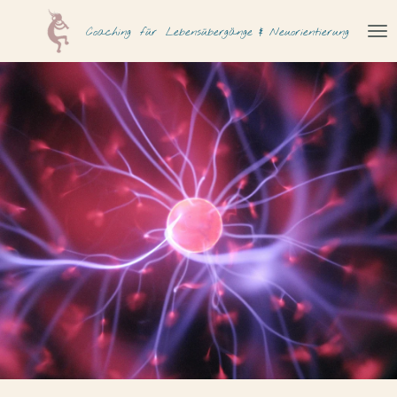
Zum
Coaching
für
Lebensübergänge & Neuorientierung
Hauptinhalt
springen