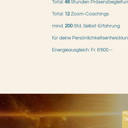
Total:
48
Stunden Präsenzbegleitu
Total:
12
Zoom-Coachings
mind.
200
Std. Selbst-Erfahrung
für deine Persönlichkeitsentwicklun
Energieausgleich: Fr. 6'600.--
Mö
Si